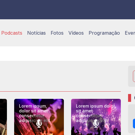
Podcasts
Notícias
Fotos
Vídeos
Programação
Eve
Lorem ipsum,
Lorem ipsum dolor
dolor sit amet
sit amet
consectetur
consectetur
adipisicing elit.
adipisicing elit.