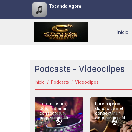
Tocando Agora:
Início
Podcasts - Videoclipes
Início
Podcasts
Videoclipes
Lorem ipsum,
Lorem ipsum,
dolor sit amet
dolor sit amet
consectetur
consectetur
adipisicing elit.
adipisicing elit.