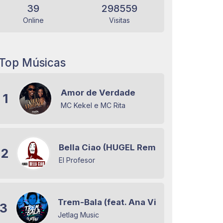
39
298559
Online
Visitas
Top Músicas
Amor de Verdade
1
MC Kekel e MC Rita
Bella Ciao (HUGEL Remix)
2
El Profesor
Trem-Bala (feat. Ana Vilela)
3
Jetlag Music