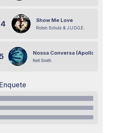
Show Me Love
4
Robin Schulz & J.U.D.G.E.
Nossa Conversa (Apollo 55 Remix)
5
Kell Smith
Enquete