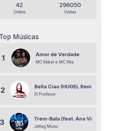
42
296050
Online
Visitas
Top Músicas
Amor de Verdade
1
MC Kekel e MC Rita
Bella Ciao (HUGEL Remix)
2
El Profesor
Trem-Bala (feat. Ana Vilela)
3
Jetlag Music