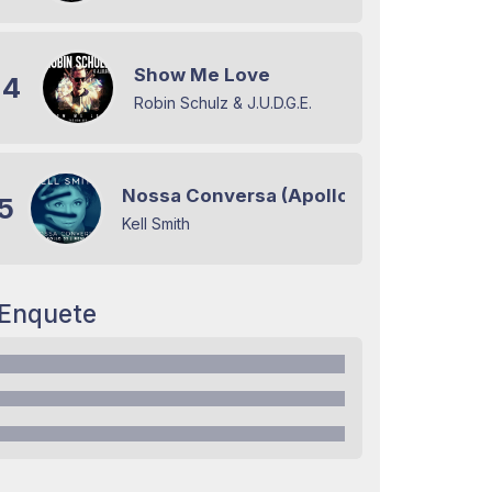
Show Me Love
4
Robin Schulz & J.U.D.G.E.
Nossa Conversa (Apollo 55 Remix)
5
Kell Smith
Enquete