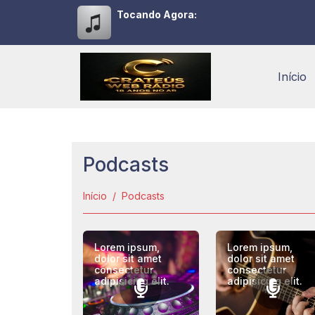
Tocando Agora:
Início
Podcasts
Início
Podcasts
Lorem ipsum,
Lorem ipsum,
dolor sit amet
dolor sit amet
consectetur
consectetur
adipisicing elit.
adipisicing elit.