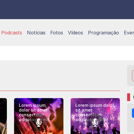
Podcasts
Notícias
Fotos
Vídeos
Programação
Eve
Lorem ipsum,
Lorem ipsum dolor
dolor sit amet
sit amet
consectetur
consectetur
adipisicing elit.
adipisicing elit.