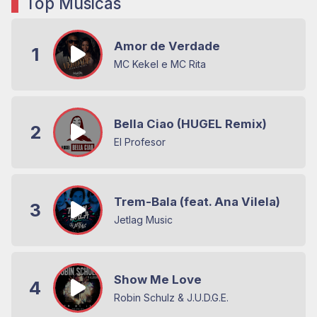
Top Músicas
Amor de Verdade
1
MC Kekel e MC Rita
Bella Ciao (HUGEL Remix)
2
El Profesor
Trem-Bala (feat. Ana Vilela)
3
Jetlag Music
Show Me Love
4
Robin Schulz & J.U.D.G.E.